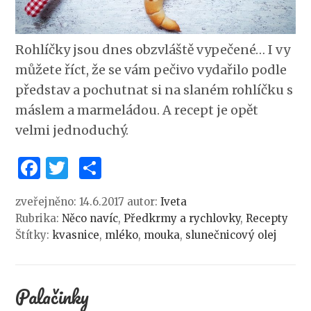
Rohlíčky jsou dnes obzvláště vypečené… I vy
můžete říct, že se vám pečivo vydařilo podle
představ a pochutnat si na slaném rohlíčku s
máslem a marmeládou. A recept je opět
velmi jednoduchý.
Facebook
Twitter
Share
zveřejněno: 14.6.2017
autor:
Iveta
Rubrika:
Něco navíc
,
Předkrmy a rychlovky
,
Recepty
Štítky:
kvasnice
,
mléko
,
mouka
,
slunečnicový olej
Palačinky