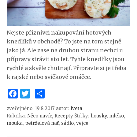
Nejste příznivci nakupování hotových
knedlíků v obchodě? To jste na tom stejně
jako já. Ale zase na druhou stranu nechci u
přípravy strávit sto let. Tyhle knedlíky jsou
rychlé a skvěle chutnají. Připravte si je třeba
k rajské nebo svíčkové omáčce.
Facebook
Twitter
Share
zveřejněno: 19.8.2017
autor:
Iveta
Rubrika:
Něco navíc
,
Recepty
Štítky:
housky
,
mléko
,
mouka
,
petrželová nať
,
sádlo
,
vejce