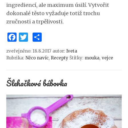
ingrediencí, ale maximum úsilí. Vytvořit
dokonalé těsto vyžaduje totiž trochu
zručnosti a trpělivosti.
Facebook
Twitter
Share
zveřejněno: 18.8.2017
autor:
Iveta
Rubrika:
Něco navíc
,
Recepty
Štítky:
mouka
,
vejce
Šlehačková bábovka