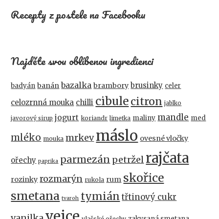
Recepty z postele na Facebooku
Najděte svou oblíbenou ingredienci
bazalka
brusinky
banán
brambory
badyán
celer
cibule
citron
celozrnná mouka
chilli
jablko
mandle
jogurt
maliny
med
koriandr
javorový sirup
limetka
máslo
mléko
mrkev
ovesné vločky
mouka
rajčata
parmezán
petržel
ořechy
paprika
skořice
rozmarýn
rozinky
rum
rukola
smetana
tymián
třtinový cukr
tvaroh
vejce
vanilka
zakysaná smetana
vlašské ořechy