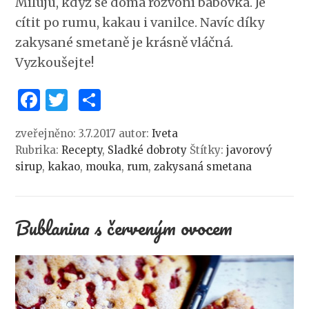
Miluju, když se doma rozvoní bábovka. Je
cítit po rumu, kakau i vanilce. Navíc díky
zakysané smetaně je krásně vláčná.
Vyzkoušejte!
Facebook
Twitter
Share
zveřejněno: 3.7.2017
autor:
Iveta
Rubrika:
Recepty
,
Sladké dobroty
Štítky:
javorový
sirup
,
kakao
,
mouka
,
rum
,
zakysaná smetana
Bublanina s červeným ovocem