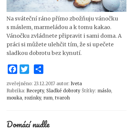
Na sváteční ráno přímo zbožňuju vánočku
s máslem, marmeládou a k tomu kakao.
Vánočku zvládnete připravit i sami doma. A
práci si můžete ulehčit tím, že si upečete
sladkou dobrotu bez kynutí.
Facebook
Twitter
Share
zveřejněno: 23.12.2017
autor:
Iveta
Rubrika:
Recepty
,
Sladké dobroty
Štítky:
máslo
,
mouka
,
rozinky
,
rum
,
tvaroh
Domácí nudle