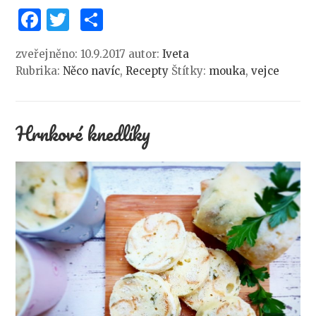
Facebook
Twitter
Share
zveřejněno: 10.9.2017
autor:
Iveta
Rubrika:
Něco navíc
,
Recepty
Štítky:
mouka
,
vejce
Hrnkové knedlíky