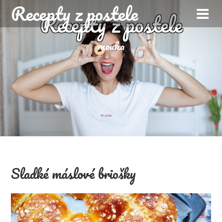
Recepty z postele
Recepty z postele
mouka
Sladké máslové briošky