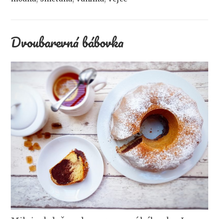
Dvoubarevná bábovka