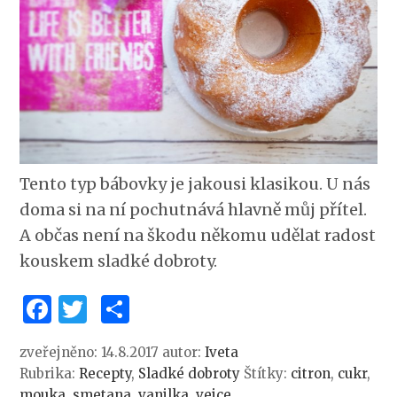
Tento typ bábovky je jakousi klasikou. U nás
doma si na ní pochutnává hlavně můj přítel.
A občas není na škodu někomu udělat radost
kouskem sladké dobroty.
Facebook
Twitter
Share
zveřejněno: 14.8.2017
autor:
Iveta
Rubrika:
Recepty
,
Sladké dobroty
Štítky:
citron
,
cukr
,
mouka
,
smetana
,
vanilka
,
vejce