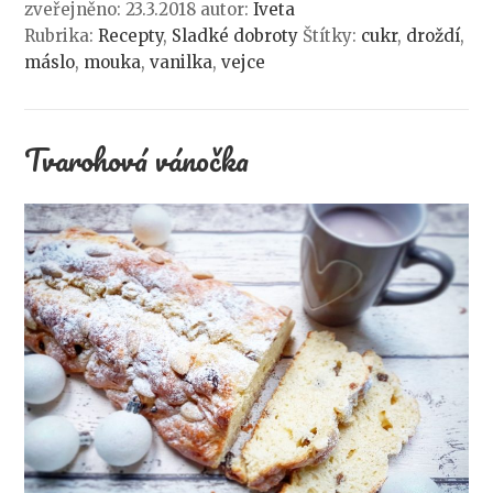
zveřejněno: 23.3.2018
autor:
Iveta
Rubrika:
Recepty
,
Sladké dobroty
Štítky:
cukr
,
droždí
,
máslo
,
mouka
,
vanilka
,
vejce
Tvarohová vánočka