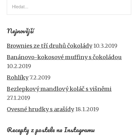
k
Nejnovější
Brownies ze tří druhů čokolády
10.3.2019
Banánovo-kokosové muffiny s čokoládou
10.2.2019
Rohlíky
7.2.2019
Bezlepkový mandlový koláč s višněmi
27.1.2019
Ovesné hrudky s arašídy
18.1.2019
Recepty z postele na Instagramu