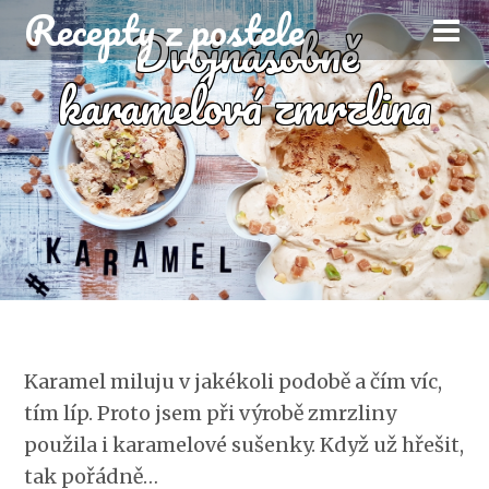
Recepty z postele
Dvojnásobně
karamelová zmrzlina
Karamel miluju v jakékoli podobě a čím víc,
tím líp. Proto jsem při výrobě zmrzliny
použila i karamelové sušenky. Když už hřešit,
tak pořádně…