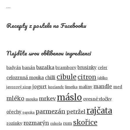
…
Recepty z postele na Facebooku
Najděte svou oblíbenou ingredienci
bazalka
brusinky
banán
brambory
badyán
celer
cibule
citron
celozrnná mouka
chilli
jablko
mandle
jogurt
maliny
med
koriandr
javorový sirup
limetka
máslo
mléko
mrkev
ovesné vločky
mouka
rajčata
parmezán
petržel
ořechy
paprika
skořice
rozmarýn
rozinky
rum
rukola