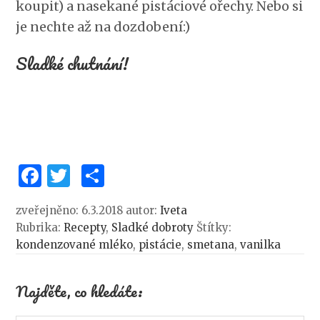
koupit) a nasekané pistáciové ořechy. Nebo si
je nechte až na dozdobení:)
Sladké chutnání!
F
T
S
a
w
h
zveřejněno: 6.3.2018
autor:
Iveta
c
it
ar
Rubrika:
Recepty
,
Sladké dobroty
Štítky:
e
te
e
kondenzované mléko
,
pistácie
,
smetana
,
vanilka
b
r
o
Najděte, co hledáte:
o