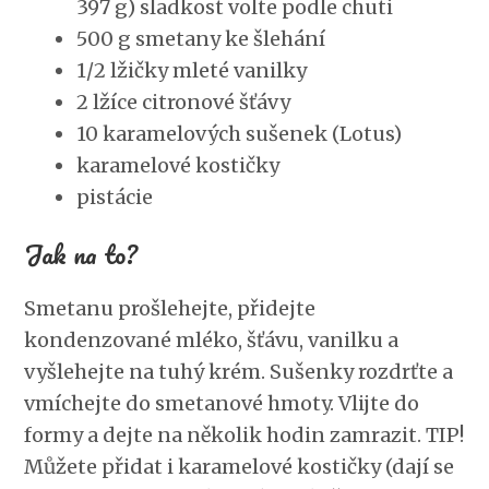
397 g) sladkost volte podle chuti
500 g smetany ke šlehání
1/2 lžičky mleté vanilky
2 lžíce citronové šťávy
10 karamelových sušenek (Lotus)
karamelové kostičky
pistácie
Jak na to?
Smetanu prošlehejte, přidejte
kondenzované mléko, šťávu, vanilku a
vyšlehejte na tuhý krém. Sušenky rozdrťte a
vmíchejte do smetanové hmoty. Vlijte do
formy a dejte na několik hodin zamrazit. TIP!
Můžete přidat i karamelové kostičky (dají se