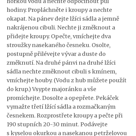
horkou vodu a nechte odpočinout půl
hodiny. Propláchněte i kroupy a nechte
okapat. Na pánev dejte lžíci sádla a jemně
nakrájenou cibuli. Nechte ji změknout a
přidejte kroupy. Opečte, vmíchejte dva
stroužky nasekaného česneku. Osolte,
postupně přilévejte vývar a duste do
změknutí. Na druhé pánvi na druhé lžíci
sádla nechte změknout cibuli s kmínem,
vmíchejte houby. (Vodu z hub můžete použít
do krup.) Vsypte majoránku a vše
promíchejte. Dosolte a opepřete. Pekáček
vymažte třetí lžící sádla a rozmačkaným
česnekem. Rozprostřete kroupy a pečte při
190 stupních 20-30 minut. Podávejte
s kyselou okurkou a nasekanou petrželovou