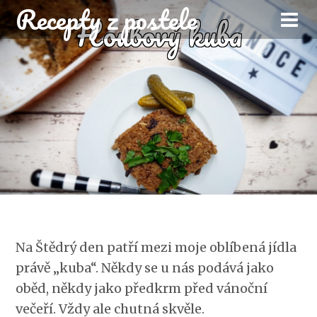
Recepty z postele
Houbový kuba
Na Štědrý den patří mezi moje oblíbená jídla
právě „kuba“. Někdy se u nás podává jako
oběd, někdy jako předkrm před vánoční
večeří. Vždy ale chutná skvěle.