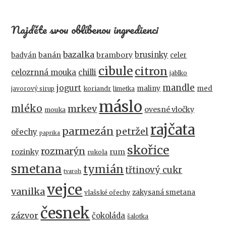
Najděte svou oblíbenou ingredienci
bazalka
brusinky
banán
brambory
badyán
celer
cibule
citron
celozrnná mouka
chilli
jablko
mandle
jogurt
maliny
med
koriandr
javorový sirup
limetka
máslo
mléko
mrkev
ovesné vločky
mouka
rajčata
parmezán
petržel
ořechy
paprika
skořice
rozmarýn
rozinky
rum
rukola
smetana
tymián
třtinový cukr
tvaroh
vejce
vanilka
zakysaná smetana
vlašské ořechy
česnek
zázvor
čokoláda
šalotka