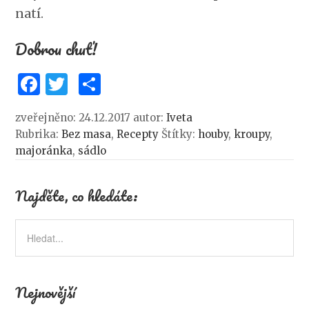
natí.
Dobrou chuť!
F
T
S
a
w
h
zveřejněno: 24.12.2017
autor:
Iveta
c
it
ar
Rubrika:
Bez masa
,
Recepty
Štítky:
houby
,
kroupy
,
e
te
e
majoránka
,
sádlo
b
r
o
Najděte, co hledáte:
o
k
Nejnovější