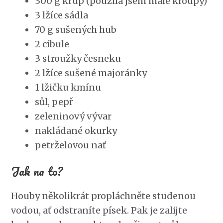
300 g krup (použila jsem malé kroupy)
3 lžíce sádla
70 g sušených hub
2 cibule
3 stroužky česneku
2 lžíce sušené majoránky
1 lžičku kmínu
sůl, pepř
zeleninový vývar
nakládané okurky
petrželovou nať
Jak na to?
Houby několikrát propláchněte studenou
vodou, ať odstraníte písek. Pak je zalijte