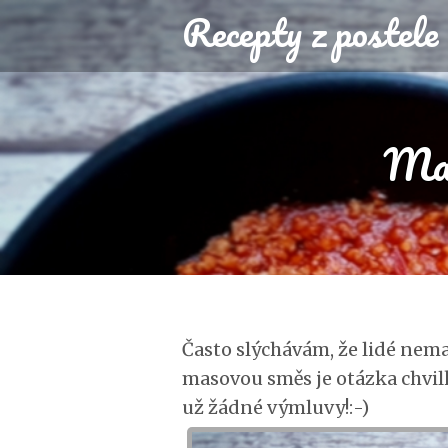
Recepty z postele
Mas
Často slýchávám, že lidé nemaj
masovou směs je otázka chvil
už žádné výmluvy!:-)