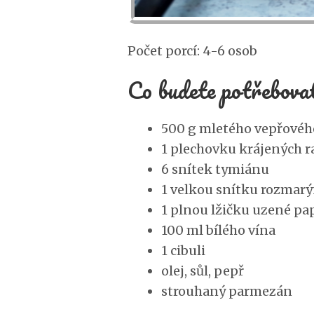
Počet porcí: 4-6 osob
Co budete potřebova
500 g mletého vepřové
1 plechovku krájených r
6 snítek tymiánu
1 velkou snítku rozmar
1 plnou lžičku uzené pa
100 ml bílého vína
1 cibuli
olej, sůl, pepř
strouhaný parmezán