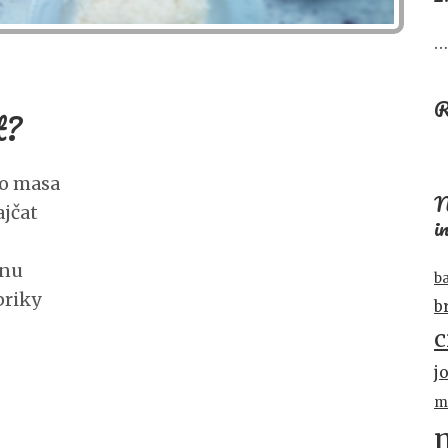
…
R
t?
ho masa
N
ajčat
i
ýnu
b
priky
b
c
j
m