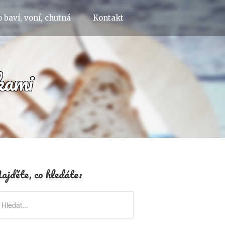
 baví, voní, chutná
Kontakt
kami
ajděte, co hledáte: