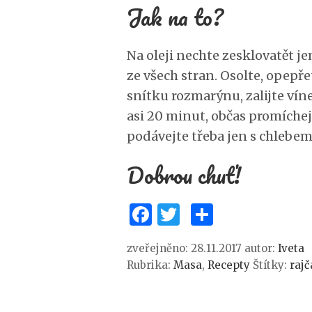
Jak na to?
Na oleji nechte zesklovatět j
ze všech stran. Osolte, opepře
snítku rozmarýnu, zalijte ví
asi 20 minut, občas promích
podávejte třeba jen s chlebem.
Dobrou chuť!
F
T
S
a
w
h
zveřejněno: 28.11.2017
autor:
Iveta
c
it
ar
Rubrika:
Masa
,
Recepty
Štítky:
rajč
e
te
e
b
r