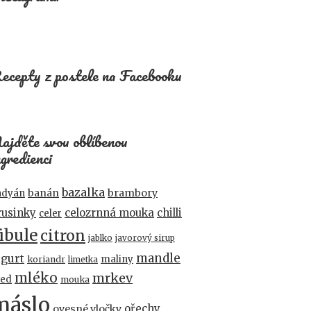
ecepty z postele na Facebooku
ajděte svou oblíbenou
ngredienci
bazalka
banán
brambory
adyán
rusinky
celozrnná mouka
chilli
celer
ibule
citron
jablko
javorový sirup
mandle
ogurt
maliny
koriandr
limetka
mléko
mrkev
ed
mouka
máslo
ořechy
ovesné vločky