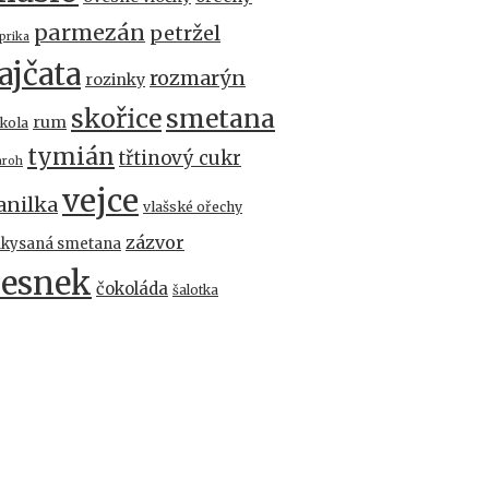
parmezán
petržel
prika
ajčata
rozmarýn
rozinky
skořice
smetana
rum
kola
tymián
třtinový cukr
aroh
vejce
anilka
vlašské ořechy
zázvor
akysaná smetana
česnek
čokoláda
šalotka