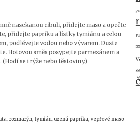
pa
r
emně nasekanou cibuli, přidejte maso a opečte
te, přidejte papriku a lístky tymiánu a celou
ru
nem, podlévejte vodou nebo vývarem. Duste
tv
ejte. Hotovou směs posypejte parmezánem a
v
 (Hodí se i rýže nebo těstoviny.)
z
ata
,
rozmarýn
,
tymián
,
uzená paprika
,
vepřové maso