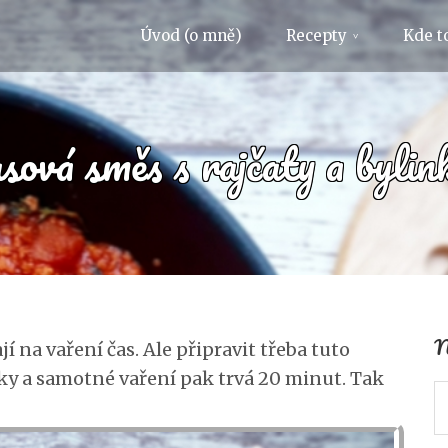
Úvod (o mně)
Recepty
Kde to
ová směs s rajčaty a bylin
N
í na vaření čas. Ale připravit třeba tuto
ky a samotné vaření pak trvá 20 minut. Tak