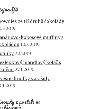
ejnovější
rownies ze tří druhů čokolády
0.3.2019
anánovo-kokosové muffiny s
okoládou
10.2.2019
ohlíky
7.2.2019
ezlepkový mandlový koláč s
išněmi
27.1.2019
vesné hrudky s arašídy
8.1.2019
ecepty z postele na
nstagramu