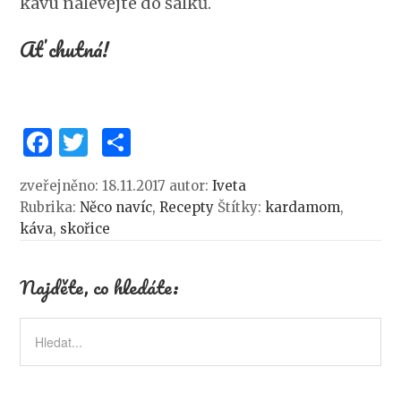
kávu nalévejte do šálků.
Ať chutná!
F
T
S
a
w
h
zveřejněno: 18.11.2017
autor:
Iveta
c
it
ar
Rubrika:
Něco navíc
,
Recepty
Štítky:
kardamom
,
e
te
e
káva
,
skořice
b
r
o
Najděte, co hledáte:
o
k