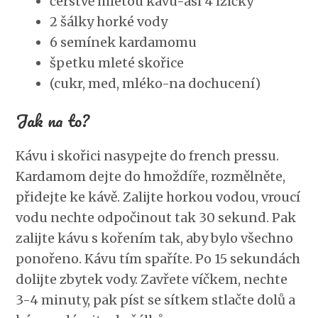
čerstvě mletou kávu-asi 4 lžičky
2 šálky horké vody
6 semínek kardamomu
špetku mleté skořice
(cukr, med, mléko-na dochucení)
Jak na to?
Kávu i skořici nasypejte do french pressu.
Kardamom dejte do hmoždíře, rozmělněte,
přidejte ke kávě. Zalijte horkou vodou, vroucí
vodu nechte odpočinout tak 30 sekund. Pak
zalijte kávu s kořením tak, aby bylo všechno
ponořeno. Kávu tím spaříte. Po 15 sekundách
dolijte zbytek vody. Zavřete víčkem, nechte
3-4 minuty, pak píst se sítkem stlačte dolů a