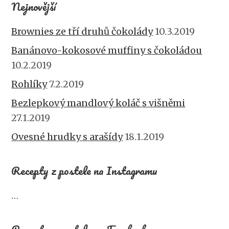
Nejnovější
Brownies ze tří druhů čokolády
10.3.2019
Banánovo-kokosové muffiny s čokoládou
10.2.2019
Rohlíky
7.2.2019
Bezlepkový mandlový koláč s višněmi
27.1.2019
Ovesné hrudky s arašídy
18.1.2019
Recepty z postele na Instagramu
…