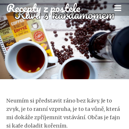
Recepty z postele
Káva s kardamomem
Neumím si představit ráno bez kávy. Je to
zvyk, je to ranní vzpruha, je to ta vůně, která
mi dokáže zpříjemnit vstávání. Občas je fajn
si kafe doladit kořením.