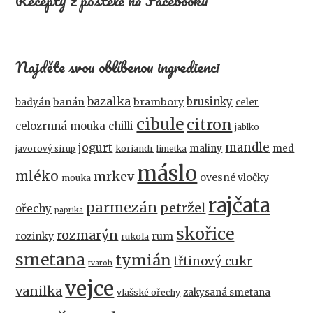
Recepty z postele na Facebooku
Najděte svou oblíbenou ingredienci
bazalka
brusinky
banán
brambory
badyán
celer
cibule
citron
celozrnná mouka
chilli
jablko
mandle
jogurt
maliny
med
koriandr
javorový sirup
limetka
máslo
mléko
mrkev
ovesné vločky
mouka
rajčata
parmezán
petržel
ořechy
paprika
skořice
rozmarýn
rozinky
rum
rukola
smetana
tymián
třtinový cukr
tvaroh
vejce
vanilka
zakysaná smetana
vlašské ořechy