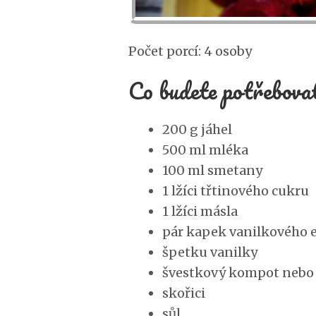
Počet porcí: 4 osoby
Co budete potřebova
200 g jáhel
500 ml mléka
100 ml smetany
1 lžíci třtinového cukru
1 lžíci másla
pár kapek vanilkového 
špetku vanilky
švestkový kompot nebo j
skořici
sůl