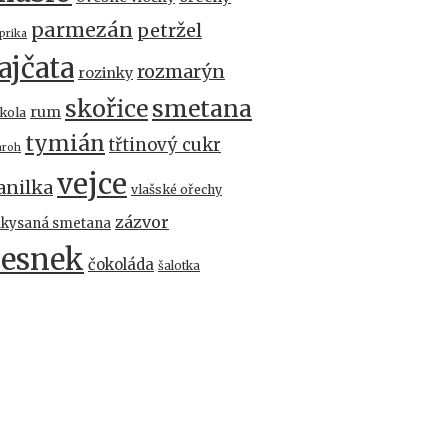
parmezán
petržel
prika
ajčata
rozmarýn
rozinky
skořice
smetana
rum
kola
tymián
třtinový cukr
aroh
vejce
anilka
vlašské ořechy
zázvor
akysaná smetana
česnek
čokoláda
šalotka