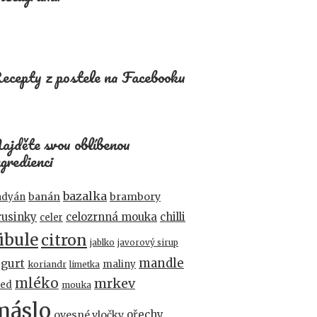
ecepty z postele na Facebooku
ajděte svou oblíbenou
ngredienci
bazalka
banán
brambory
adyán
rusinky
celozrnná mouka
chilli
celer
ibule
citron
jablko
javorový sirup
mandle
ogurt
maliny
koriandr
limetka
mléko
mrkev
ed
mouka
máslo
ořechy
ovesné vločky