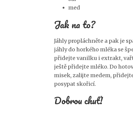
med
Jak na to?
Jáhly propláchněte a pak je s
jáhly do horkého mléka se špet
přidejte vanilku i extrakt, v
ještě přidejte mléko. Do hotov
misek, zalijte medem, přidej
posypat skořicí.
Dobrou chuť!