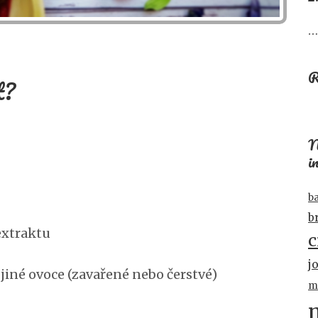
…
R
t?
N
i
b
b
extraktu
c
j
iné ovoce (zavařené nebo čerstvé)
m