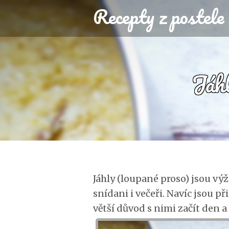
Recepty z postele
Jáhl
Jáhly (loupané proso) jsou vý
snídani i večeři. Navíc jsou p
větší důvod s nimi začít den a