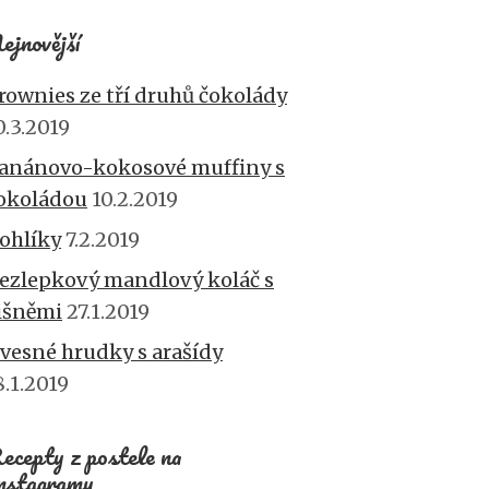
ejnovější
rownies ze tří druhů čokolády
0.3.2019
anánovo-kokosové muffiny s
okoládou
10.2.2019
ohlíky
7.2.2019
ezlepkový mandlový koláč s
išněmi
27.1.2019
vesné hrudky s arašídy
8.1.2019
ecepty z postele na
nstagramu