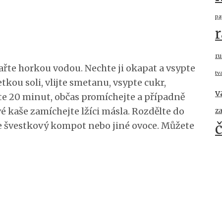
pa
r
ru
pařte horkou vodou. Nechte ji okapat a vsypte
tv
kou soli, vlijte smetanu, vsypte cukr,
v
ařte 20 minut, občas promíchejte a případně
é kaše zamíchejte lžíci másla. Rozdělte do
z
te švestkový kompot nebo jiné ovoce. Můžete