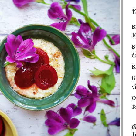
N
B
1
B
č
R
B
v
O
1
R
I