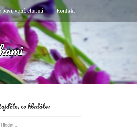
 baví, voní, chutná
Kontakt
tkami
ajděte, co hledáte: