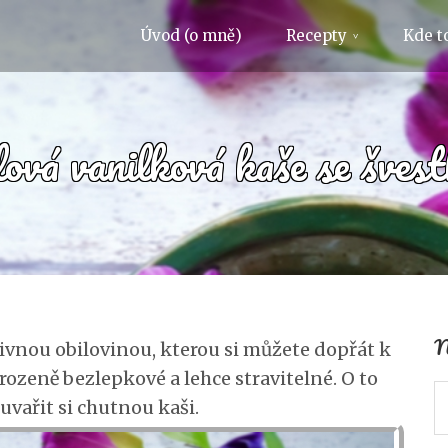
Úvod (o mně)
Recepty
Kde to
ová vanilková kaše se šves
N
živnou obilovinou, kterou si můžete dopřát k
řirozeně bezlepkové a lehce stravitelné. O to
 uvařit si chutnou kaši.