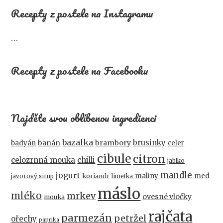
Recepty z postele na Instagramu
…
Recepty z postele na Facebooku
Najděte svou oblíbenou ingredienci
bazalka
brusinky
banán
brambory
badyán
celer
cibule
citron
celozrnná mouka
chilli
jablko
mandle
jogurt
maliny
med
koriandr
javorový sirup
limetka
máslo
mléko
mrkev
ovesné vločky
mouka
rajčata
parmezán
petržel
ořechy
paprika