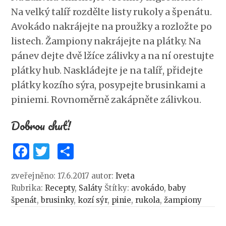
Na velký talíř rozdělte listy rukoly a špenátu.
Avokádo nakrájejte na proužky a rozložte po
listech. Žampiony nakrájejte na plátky. Na
pánev dejte dvě lžíce zálivky a na ní orestujte
plátky hub. Naskládejte je na talíř, přidejte
plátky kozího sýra, posypejte brusinkami a
piniemi. Rovnoměrně zakápněte zálivkou.
Dobrou chuť!
F
T
S
a
w
h
zveřejněno: 17.6.2017
autor:
Iveta
c
it
ar
Rubrika:
Recepty
,
Saláty
Štítky:
avokádo
,
baby
e
te
e
špenát
,
brusinky
,
kozí sýr
,
pinie
,
rukola
,
žampiony
b
r