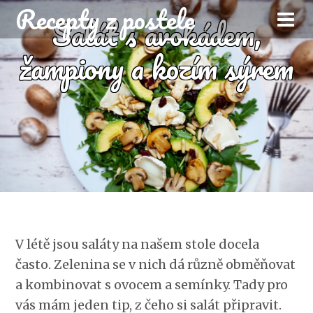
Recepty z postele
Salát s avokádem,
žampiony a kozím sýrem
V létě jsou saláty na našem stole docela
často. Zelenina se v nich dá různě obměňovat
a kombinovat s ovocem a semínky. Tady pro
vás mám jeden tip, z čeho si salát připravit.