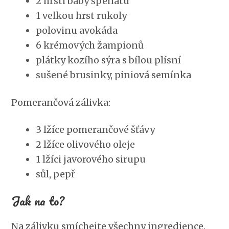
2 hrsti baby špenátu
1 velkou hrst rukoly
polovinu avokáda
6 krémových žampionů
plátky kozího sýra s bílou plísní
sušené brusinky, piniová semínka
Pomerančová zálivka:
3 lžíce pomerančové šťávy
2 lžíce olivového oleje
1 lžíci javorového sirupu
sůl, pepř
Jak na to?
Na zálivku smíchejte všechny ingredience.