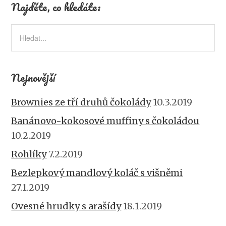
o
Najděte, co hledáte:
o
k
Nejnovější
Brownies ze tří druhů čokolády
10.3.2019
Banánovo-kokosové muffiny s čokoládou
10.2.2019
Rohlíky
7.2.2019
Bezlepkový mandlový koláč s višněmi
27.1.2019
Ovesné hrudky s arašídy
18.1.2019